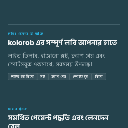
লবির ভেতরে যা আছে
kolorob এর সম্পূর্ণ লবি আপনার হাতে
লাইভ ডিলার, হাজারো স্লট, ক্র্যাশ গেম এবং
স্পোর্টসবুক একসাথে, সবসময় উপলব্ধ।
লাইভ ক্যাসিনো
স্লট
ক্র্যাশ গেম
স্পোর্টসবুক
বিনো
সেবার প্রসঙ্গ
সমর্থিত পেমেন্ট পদ্ধতি এবং লেনদেন
রেল