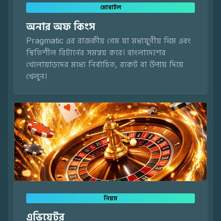
মোবাইল
অনার অফ কিংস
Pragmatic এর রাজকীয় গেম যা মধ্যযুগীয় থিম এবং
স্থিতিশীল রিটার্নের সমন্বয় করে। বাংলাদেশের
খেলোয়াড়দের মধ্যে নির্বাচিত, রকেট বা উপায় দিয়ে
খেলুন।
নিয়ম
এভিয়েটর