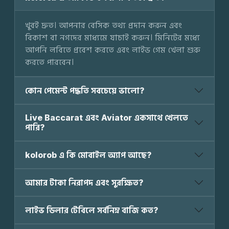
খুবই দ্রুত। আপনার বেসিক তথ্য প্রদান করুন এবং
বিকাশ বা নগদের মাধ্যমে যাচাই করুন। মিনিটের মধ্যে
আপনি লবিতে প্রবেশ করতে এবং লাইভ গেম খেলা শুরু
করতে পারবেন।
কোন পেমেন্ট পদ্ধতি সবচেয়ে ভালো?
Live Baccarat এবং Aviator একসাথে খেলতে
পারি?
kolorob এ কি মোবাইল অ্যাপ আছে?
আমার টাকা নিরাপদ এবং সুরক্ষিত?
লাইভ ডিলার টেবিলে সর্বনিম্ন বাজি কত?