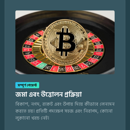
সম্পূর্ণ পেমেন্ট
জমা এবং উত্তোলন প্রক্রিয়া
বিকাশ, নগদ, রকেট এবং উপায় দিয়ে কীভাবে লেনদেন
করতে হয়। প্রতিটি পদক্ষেপ সহজ এবং নিরাপদ, কোনো
লুকানো খরচ নেই।