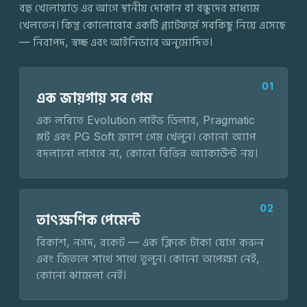
বহু খেলোয়াড় এর আগে স্থানীয় দোকান বা বন্ধুদের মাধ্যমে
খেলতেন। কিন্তু কোলোরোব একটি প্ল্যাটফর্মে সবকিছু নিয়ে এসেছে
— নিরাপদ, স্বচ্ছ এবং আইনিভাবে অনুমোদিত।
01
এক জায়গায় সব গেম
এক লবিতে Evolution লাইভ ডিলার, Pragmatic
স্লট এবং PG Soft ক্র্যাশ গেম খেলুন। কোনো অ্যাপ
বদলানো লাগবে না, কোনো বিভিন্ন অ্যাকাউন্ট নয়।
02
তাৎক্ষণিক পেমেন্ট
বিকাশ, নগদ, রকেট — এক ক্লিকে টাকা যোগ করুন
এবং জিতলে সাথে সাথে তুলুন। কোনো অপেক্ষা নেই,
কোনো ঝামেলা নেই।