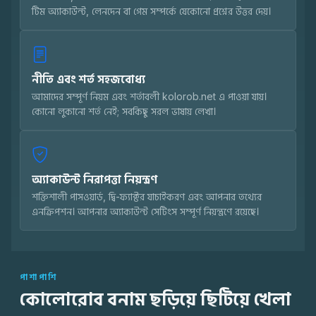
টিম অ্যাকাউন্ট, লেনদেন বা গেম সম্পর্কে যেকোনো প্রশ্নের উত্তর দেয়।
নীতি এবং শর্ত সহজবোধ্য
আমাদের সম্পূর্ণ নিয়ম এবং শর্তাবলী kolorob.net এ পাওয়া যায়।
কোনো লুকানো শর্ত নেই; সবকিছু সরল ভাষায় লেখা।
অ্যাকাউন্ট নিরাপত্তা নিয়ন্ত্রণ
শক্তিশালী পাসওয়ার্ড, দ্বি-ফ্যাক্টর যাচাইকরণ এবং আপনার তথ্যের
এনক্রিপশন। আপনার অ্যাকাউন্ট সেটিংস সম্পূর্ণ নিয়ন্ত্রণে রয়েছে।
পাশাপাশি
কোলোরোব বনাম ছড়িয়ে ছিটিয়ে খেলা