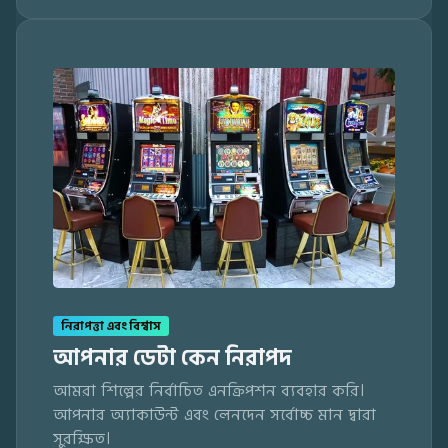
নিরাপত্তা এবং বিশ্বাস
আপনার ডেটা কেন নিরাপদ
আমরা শিল্পের নির্বাচিত এনক্রিপশন ব্যবহার করি।
আপনার অ্যাকাউন্ট এবং লেনদেন সর্বোচ্চ মান দ্বারা
সুরক্ষিত।