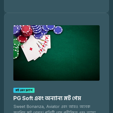
স্লট এবং ক্র্যাশ
PG Soft এবং অন্যান্য স্লট গেম
Sweet Bonanza, Aviator এবং আরও অনেক
জনপ্রিয় স্লট খেলুন। প্রতিটি গেম পরীক্ষিত এবং ন্যায্য