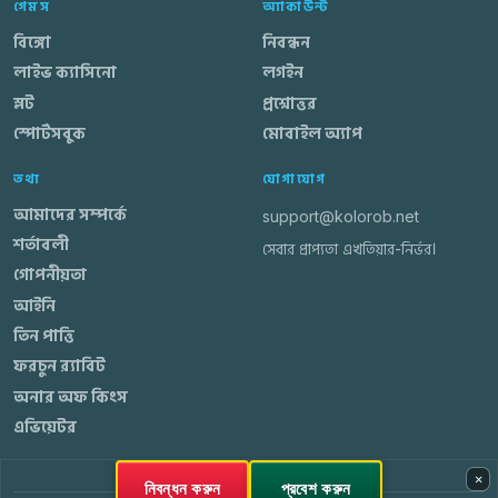
গেমস
অ্যাকাউন্ট
বিঙ্গো
নিবন্ধন
লাইভ ক্যাসিনো
লগইন
স্লট
প্রশ্নোত্তর
স্পোর্টসবুক
মোবাইল অ্যাপ
তথ্য
যোগাযোগ
আমাদের সম্পর্কে
support@kolorob.net
শর্তাবলী
সেবার প্রাপ্যতা এখতিয়ার-নির্ভর।
গোপনীয়তা
আইনি
তিন পাত্তি
ফরচুন র‍্যাবিট
অনার অফ কিংস
এভিয়েটর
×
নিবন্ধন করুন
প্রবেশ করুন