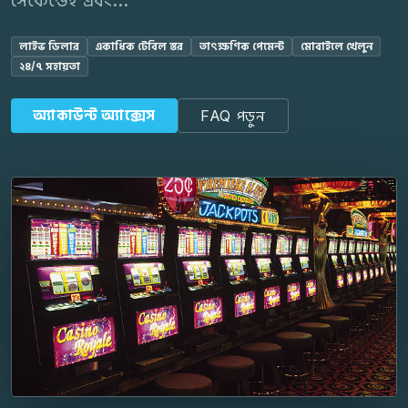
লাইভ ডিলার
একাধিক টেবিল স্তর
তাৎক্ষণিক পেমেন্ট
মোবাইলে খেলুন
২৪/৭ সহায়তা
অ্যাকাউন্ট অ্যাক্সেস
FAQ পড়ুন