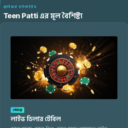
প্ল্যাটফর্ম হাইলাইটস
Teen Patti এর মূল বৈশিষ্ট্য
গেমপ্লে
লাইভ ডিলার টেবিল