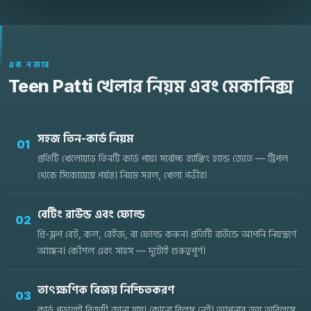
এক নজরে
Teen Patti খেলার নিয়ম এবং মেকানিক্স
সহজ তিন-কার্ড নিয়ম
01
প্রতিটি খেলোয়াড় তিনটি কার্ড পায়। সর্বোচ্চ র‍্যাঙ্কিং হ্যান্ড জেতে — ট্রিপল
থেকে সিকোয়েন্স পর্যন্ত। নিয়ম সরল, খেলা গভীর।
বেটিং রাউন্ড এবং ফোল্ড
02
প্রি-ফ্লপ বেট, কল, রেইজ, বা ফোল্ড করুন। প্রতিটি রাউন্ডে আপনি নিয়ন্ত্রণে
আছেন। কৌশল এবং সাহস — দুটোই গুরুত্বপূর্ণ।
তাৎক্ষণিক বিজয় নিশ্চিতকরণ
03
কার্ড পড়লেই বিজয়ী জানা যায়। কোনো বিলম্ব নেই। আপনার জয় অবিলম্বে