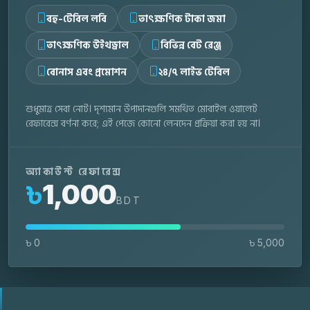
বহু-টেবিল লবি
তাৎক্ষণিক টাকা জমা
তাৎক্ষণিক উইথড্রাল
বিভিন্ন বেট রেঞ্জ
বোনাস এবং প্রমোশন
২৪/৭ লাইভ টেবিল
শুধুমাত্র সেবা নোট। দৃশ্যমান উপাদানগুলি সমর্থিত মোবাইল ওয়ালেট
রেফারেন্স বর্ণনা করে; এই পেজে কোনো লেনদেন প্রক্রিয়া করা হয় না।
অ্যাকাউন্ট রেফারেন্স
৳
1,000
BDT
৳ 0
৳ 5,000