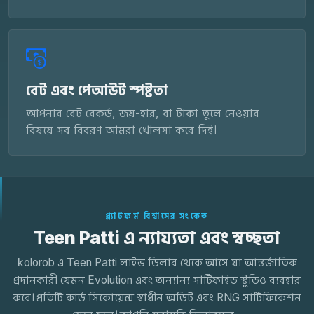
বেট এবং পেআউট স্পষ্টতা
আপনার বেট রেকর্ড, জয়-হার, বা টাকা তুলে নেওয়ার
বিষয়ে সব বিবরণ আমরা খোলসা করে দিই।
প্ল্যাটফর্ম বিশ্বাসের সংকেত
Teen Patti এ ন্যায্যতা এবং স্বচ্ছতা
kolorob এ Teen Patti লাইভ ডিলার থেকে আসে যা আন্তর্জাতিক
প্রদানকারী যেমন Evolution এবং অন্যান্য সার্টিফাইড স্টুডিও ব্যবহার
করে। প্রতিটি কার্ড সিকোয়েন্স স্বাধীন অডিট এবং RNG সার্টিফিকেশন