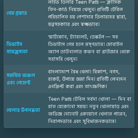
লাইভ ডিলার Teen Patti — ক্লাসিক
তিন-কার্ড নিয়মে খেলুন। প্রতিটি টেবিল
গেম প্রকার
পরিচালিত হয় পেশাদার ডিলারদের দ্বারা,
যত্নসহকারে এবং স্বচ্ছভাবে।
স্মার্টফোন, ট্যাবলেট, ডেস্কটপ — সব
ডিভাইস
ডিভাইসে গেম চলে মসৃণভাবে। মোবাইল
সামঞ্জস্যতা
অ্যাপ ডাউনলোড করুন বা ব্রাউজার থেকে
সরাসরি খেলুন।
বাংলাদেশে বৈধ খেলা। বিকাশ, নগদ,
সমর্থিত অঞ্চল
রকেট, উপায়ে জমা দিন। প্রতিটি লেনদেন
এবং পেমেন্ট
এনক্রিপ্ট করা এবং তাৎক্ষণিক।
Teen Patti টেবিল সর্বদা খোলা — দিন বা
রাত যেকোনো সময়। নতুন খেলোয়াড় এবং
খেলার উপলব্ধতা
অভিজ্ঞ দোনোই একযোগে খেলতে পারেন,
নিরাপদভাবে এবং সুবিধাজনকভাবে।