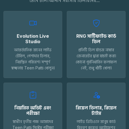
মেনে চলে। আপনি সরাসরি ডিলারদের...
Evolution Live
RNG সার্টিফাইড কার্ড
Studio
ডিল
আন্তর্জাতিক মানের লাইভ
প্রতিটি ডিল র্যান্ডম নাম্বার
টেবিল, পেশাদার ডিলার,
জেনারেটর দ্বারা যাচাই করা।
নিয়ন্ত্রিত পরিবেশ। সম্পূর্ণ
কোনো পূর্বনির্ধারিত ফলাফল
স্বচ্ছতায় Teen Patti খেলুন।
নেই, শুধু খাঁটি খেলা।
নিয়মিত অডিট এবং
রিয়েল ডিলার, রিয়েল
পরীক্ষা
টাইম
স্বাধীন তৃতীয় পক্ষ আমাদের
লাইভ ভিডিওতে মানুষ কার্ড
Teen Patti সিস্টেম পরীক্ষা
বিতরণ করেন। অটোমেশন