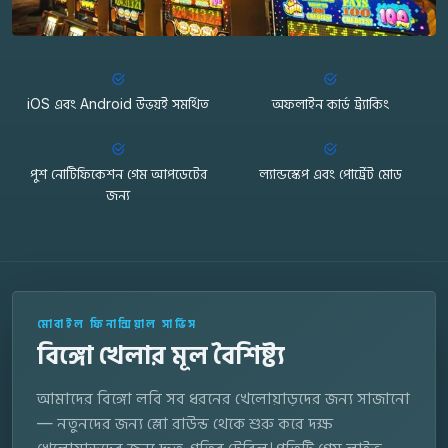
iOS এবং Android উভয়ই সমর্থিত
অফলাইন কার্ড ট্র্যাকিং
পুশ নোটিফিকেশন গেম আপডেটের
ল্যান্ডস্কেপ এবং পোর্ট্রেট মোড
জন্য
মোবাইল ফিনান্সিয়াল সার্ভিস
বিঙ্গো খেলার মূল বৈশিষ্ট্য
আমাদের বিঙ্গো লবি সব ধরনের খেলোয়াড়দের জন্য সাজানো
— নতুনদের জন্য স্লো রাউন্ড থেকে শুরু করে দক্ষ