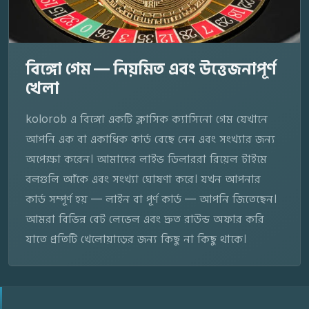
বিঙ্গো গেম — নিয়মিত এবং উত্তেজনাপূর্ণ
খেলা
kolorob এ বিঙ্গো একটি ক্লাসিক ক্যাসিনো গেম যেখানে
আপনি এক বা একাধিক কার্ড বেছে নেন এবং সংখ্যার জন্য
অপেক্ষা করেন। আমাদের লাইভ ডিলাররা রিয়েল টাইমে
বলগুলি আঁকে এবং সংখ্যা ঘোষণা করে। যখন আপনার
কার্ড সম্পূর্ণ হয় — লাইন বা পূর্ণ কার্ড — আপনি জিতেছেন।
আমরা বিভিন্ন বেট লেভেল এবং দ্রুত রাউন্ড অফার করি
যাতে প্রতিটি খেলোয়াড়ের জন্য কিছু না কিছু থাকে।