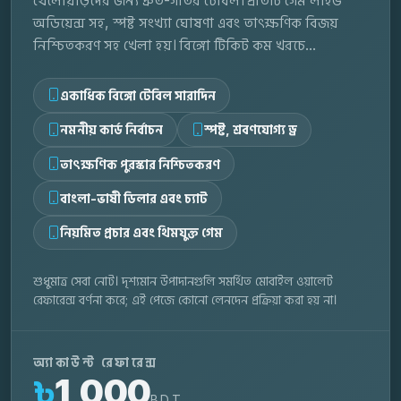
খেলোয়াড়দের জন্য দ্রুত-গতির টেবিল। প্রতিটি গেম লাইভ
অডিয়েন্স সহ, স্পষ্ট সংখ্যা ঘোষণা এবং তাৎক্ষণিক বিজয়
নিশ্চিতকরণ সহ খেলা হয়। বিঙ্গো টিকিট কম খরচে...
একাধিক বিঙ্গো টেবিল সারাদিন
নমনীয় কার্ড নির্বাচন
স্পষ্ট, শ্রবণযোগ্য ড্র
তাৎক্ষণিক পুরস্কার নিশ্চিতকরণ
বাংলা-ভাষী ডিলার এবং চ্যাট
নিয়মিত প্রচার এবং থিমযুক্ত গেম
শুধুমাত্র সেবা নোট। দৃশ্যমান উপাদানগুলি সমর্থিত মোবাইল ওয়ালেট
রেফারেন্স বর্ণনা করে; এই পেজে কোনো লেনদেন প্রক্রিয়া করা হয় না।
অ্যাকাউন্ট রেফারেন্স
৳
1,000
BDT