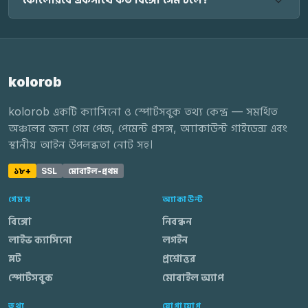
kolorob
kolorob একটি ক্যাসিনো ও স্পোর্টসবুক তথ্য কেন্দ্র — সমর্থিত
অঞ্চলের জন্য গেম পেজ, পেমেন্ট প্রসঙ্গ, অ্যাকাউন্ট গাইডেন্স এবং
স্থানীয় আইন উপলব্ধতা নোট সহ।
১৮+
SSL
মোবাইল-প্রথম
গেমস
অ্যাকাউন্ট
বিঙ্গো
নিবন্ধন
লাইভ ক্যাসিনো
লগইন
স্লট
প্রশ্নোত্তর
স্পোর্টসবুক
মোবাইল অ্যাপ
তথ্য
যোগাযোগ