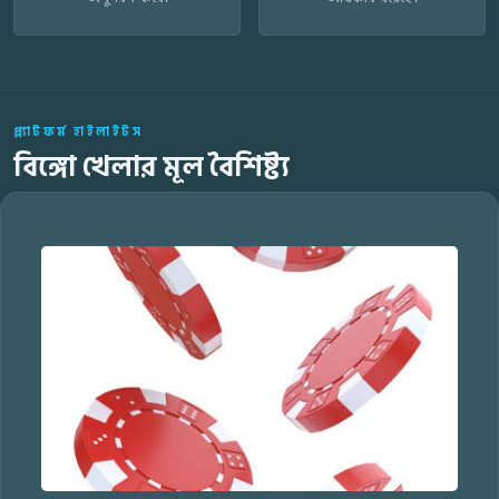
প্ল্যাটফর্ম হাইলাইটস
বিঙ্গো খেলার মূল বৈশিষ্ট্য