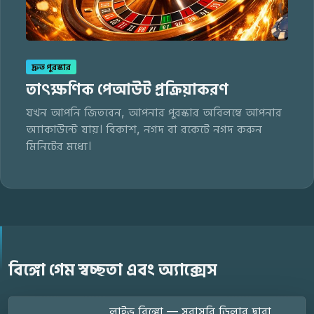
দ্রুত পুরস্কার
তাৎক্ষণিক পেআউট প্রক্রিয়াকরণ
যখন আপনি জিতবেন, আপনার পুরস্কার অবিলম্বে আপনার
অ্যাকাউন্টে যায়। বিকাশ, নগদ বা রকেটে নগদ করুন
মিনিটের মধ্যে।
বিঙ্গো গেম স্বচ্ছতা এবং অ্যাক্সেস
লাইভ বিঙ্গো — সরাসরি ডিলার দ্বারা