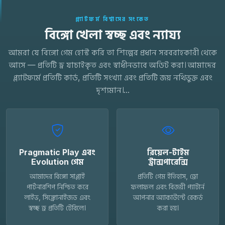
প্ল্যাটফর্ম বিশ্বাসের সংকেত
বিঙ্গো খেলা স্বচ্ছ এবং ন্যায্য
আমরা যে বিঙ্গো গেম হোস্ট করি তা শিল্পের প্রধান সরবরাহকারী থেকে
আসে — প্রতিটি ড্র যাচাইকৃত এবং স্বাধীনভাবে অডিট করা। আমাদের
প্ল্যাটফর্মে প্রতিটি কার্ড, প্রতিটি সংখ্যা এবং প্রতিটি জয় নথিভুক্ত এবং
দৃশ্যমান।...
Pragmatic Play এবং
রিয়েল-টাইম
Evolution গেম
ট্রান্সপারেন্সি
আমাদের বিঙ্গো সাপ্লাই
প্রতিটি গেম ইতিহাস, ড্রো
পার্টনারশিপ নিশ্চিত করে
ফলাফল এবং বিজয়ী প্যাটার্ন
লাইভ, সিঙ্ক্রোনাইজড এবং
আপনার অ্যাকাউন্টে রেকর্ড
স্বচ্ছ ড্র প্রতিটি টেবিলে।
করা হয়।